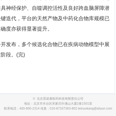
兼具神经保护、自噬调控活性及良好跨血脑屏障潜
关键迭代，平台的天然产物及中药化合物库规模已
准确度亦获得显著提升。
发布，多个候选化合物已在疾病动物模型中展
阶段。(完)
© 北京雷诺康医药科技有限责任公司
地址：北京市丰台区宋家庄扑满山大厦2座1501室
联系电话：400-800-2314 传真：010-87337363-802 leinuokang@aliyun.com