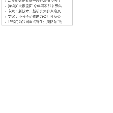
进医
从多组数据看进一步解决城乡医疗
资
持续扩大覆盖面 今年国家和省级集
专家：新技术、新研究为卵巢癌患
者带
专家：小分子药物助力炎症性肠炎
患者
15部门为我国重点寄生虫病防治“划
让传统中医药产业焕发新生机 “数
创新药快速在华获批 有望改变PNH
治
专家：中国血友病从按需治疗向个
体化