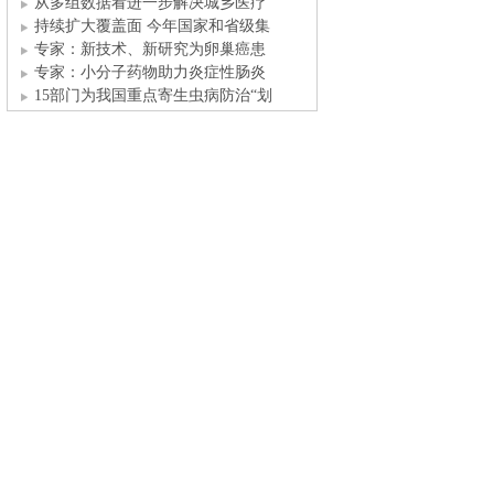
进医
从多组数据看进一步解决城乡医疗
资
持续扩大覆盖面 今年国家和省级集
专家：新技术、新研究为卵巢癌患
者带
专家：小分子药物助力炎症性肠炎
患者
15部门为我国重点寄生虫病防治“划
让传统中医药产业焕发新生机 “数
创新药快速在华获批 有望改变PNH
治
专家：中国血友病从按需治疗向个
体化